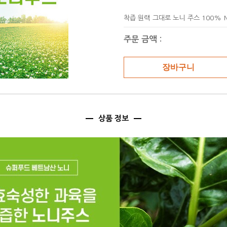
감소
증가
착즙 원랙 그대로 노니 주스 100% 
주문 금액 :
상품 정보