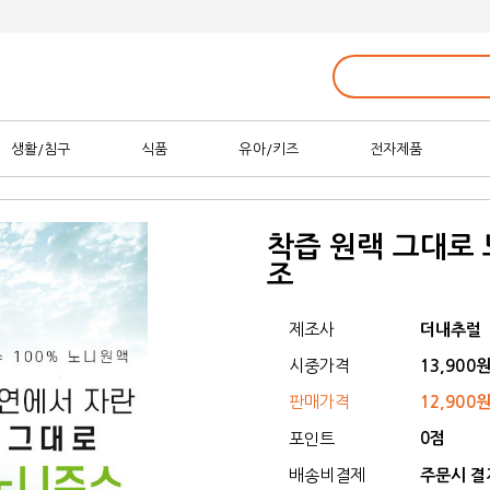
생활/침구
식품
유아/키즈
전자제품
착즙 원랙 그대로 노
조
제조사
더내추럴
시중가격
13,900
판매가격
12,900
0점
포인트
배송비결제
주문시 결