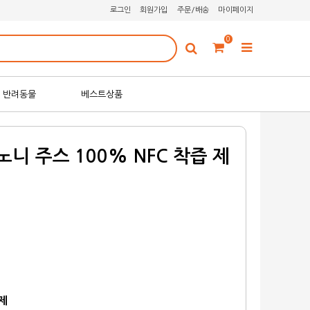
로그인
회원가입
주문/배송
마이페이지
0
반려동물
베스트상품
니 주스 100% NFC 착즙 제
원
원
제