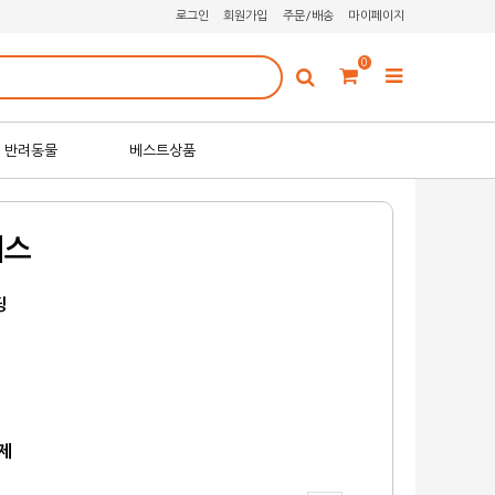
로그인
회원가입
주문/배송
마이페이지
0
반려동물
베스트상품
테스
딩
원
원
제