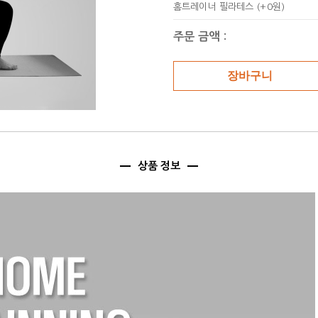
감소
증가
홈트레이너 필라테스
(+0원)
주문 금액 :
상품 정보