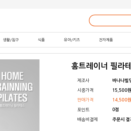
생활/침구
식품
유아/키즈
전자제품
홈트레이너 필라
제조사
바나나빌
시중가격
15,500
판매가격
14,500
0점
포인트
배송비결제
주문시 결