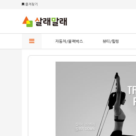
즐겨찾기
자동차/블랙박스
뷰티/힐링