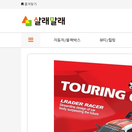
즐겨찾기
자동차/블랙박스
뷰티/힐링