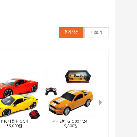
후기작성
더보기
1:16 매를린R/C카
포드 쉘비 GT500 1:24
벤츠 SLS AMG 1:
36,000원
19,800원
19,800원