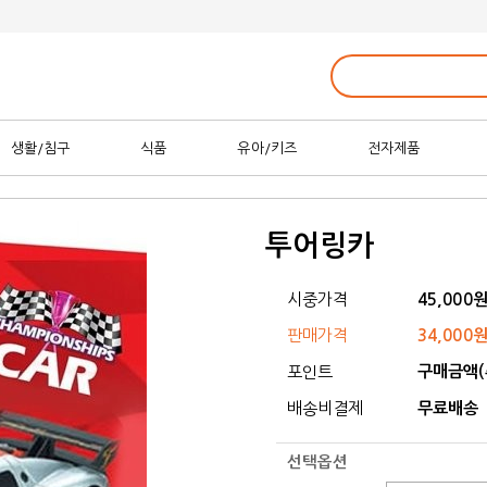
생활/침구
식품
유아/키즈
전자제품
투어링카
시중가격
45,000
판매가격
34,000
구매금액(
포인트
배송비결제
무료배송
선택옵션