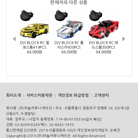
판매자의 다른 상품
DIY BLOCK RC 옐
DIY BLOCK RC 폴
DIY BLOCK RC 레
DIY BLO
로스톰419PCS
리스카430PCS
드스톰380PCS
프 53
64,000원
64,000원
64,000원
72,
회사소개
서비스이용약관
개인정보 취급방침
고객센터
회사명:
(주)하눌커뮤니케이션 /
주소:
서울특별시 영등포구 양평로 24, 501호(당
산동6가, 수정빌딩)
대표:
정부교 /
사업자 등록번호:
114-86-61033
[사업자 확인]
전화:
02-8249-8249
팩스:
02-6442-7470
통신판매업신고번호:
2019-서울영등포-0025
개인정보관리책임자:
손복만
Copyright © 2013 (주)하눌커뮤니케이션. All Rights Reserved.